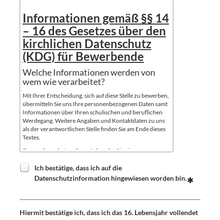
Informationen gemäß §§ 14
– 16 des Gesetzes über den
kirchlichen Datenschutz
(KDG) für Bewerbende
Welche Informationen werden von
wem wie verarbeitet?
Mit Ihrer Entscheidung, sich auf diese Stelle zu bewerben,
übermitteln Sie uns Ihre personenbezogenen Daten samt
Informationen über Ihren schulischen und beruflichen
Werdegang. Weitere Angaben und Kontaktdaten zu uns
als der verantwortlichen Stelle finden Sie am Ende dieses
Textes.
Sie wurden gebeten, Ihren Lebenslauf in einem
Bewerbungsformular hochzuladen.
Anschließend werden
Ich bestätige, dass ich auf die
Datenschutzinformation hingewiesen worden bin.
Ihr Lebenslauf automatisiert verarbeitet und die
Daten in einem Datensatz in unserer
Bewerberdatenbank gespeichert,
Ihre Anlagen mit einer Texterkennungssoftware
Hiermit bestätige ich, dass ich das 16. Lebensjahr vollendet
bearbeitet und die erkannten Inhalte zu Ihrem